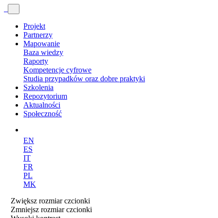
Projekt
Partnerzy
Mapowanie
Baza wiedzy
Raporty
Kompetencje cyfrowe
Studia przypadków oraz dobre praktyki
Szkolenia
Repozytorium
Aktualności
Społeczność
EN
ES
IT
FR
PL
MK
Zwiększ rozmiar czcionki
Zmniejsz rozmiar czcionki